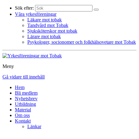
Sök efter:
Våra yrkesföreningar
Läkare mot tobak
Tandvård mot Tobak
Sjuksköterskor mot tobak
Lärare mot tobak
Psykologer, socionomer och folkhälsovetare mot Tobak
Meny
Gå vidare till innehåll
Hem
Bli medlem
Nyhetsbrev
Utbildning
Material
Om oss
Kontakt
Länkar