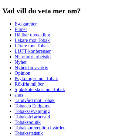
Vad vill du veta mer om?
E-cigaretter
Filmer
Hållbar utveckling
Läkare mot Tobak
Lärare mot Tobak
LUFT-konferenser
Nikotinfri arbetstid
Nyhet
Nyhetsbrevsarkiv
Opinion
Psykologer mot Tobak
Rökfria miljöer
Sjuksköterskor mot Tobak
snus
Tandvård mot Tobak
Tobacco Endgame
Tobaksavvänjning
Tobaksfri arbetstid
Tobakspolitik
Tobaksprevention i vården
Tobaksstatistik