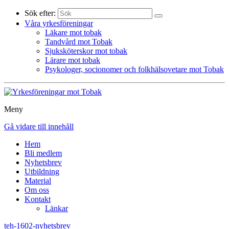
Sök efter:
Våra yrkesföreningar
Läkare mot tobak
Tandvård mot Tobak
Sjuksköterskor mot tobak
Lärare mot tobak
Psykologer, socionomer och folkhälsovetare mot Tobak
Meny
Gå vidare till innehåll
Hem
Bli medlem
Nyhetsbrev
Utbildning
Material
Om oss
Kontakt
Länkar
teh-1602-nyhetsbrev