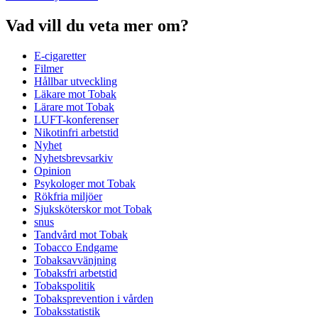
Vad vill du veta mer om?
E-cigaretter
Filmer
Hållbar utveckling
Läkare mot Tobak
Lärare mot Tobak
LUFT-konferenser
Nikotinfri arbetstid
Nyhet
Nyhetsbrevsarkiv
Opinion
Psykologer mot Tobak
Rökfria miljöer
Sjuksköterskor mot Tobak
snus
Tandvård mot Tobak
Tobacco Endgame
Tobaksavvänjning
Tobaksfri arbetstid
Tobakspolitik
Tobaksprevention i vården
Tobaksstatistik