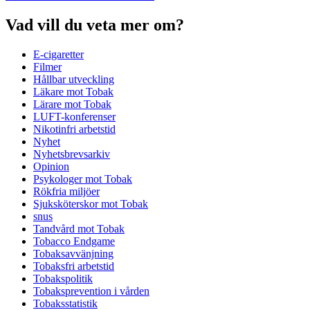
Vad vill du veta mer om?
E-cigaretter
Filmer
Hållbar utveckling
Läkare mot Tobak
Lärare mot Tobak
LUFT-konferenser
Nikotinfri arbetstid
Nyhet
Nyhetsbrevsarkiv
Opinion
Psykologer mot Tobak
Rökfria miljöer
Sjuksköterskor mot Tobak
snus
Tandvård mot Tobak
Tobacco Endgame
Tobaksavvänjning
Tobaksfri arbetstid
Tobakspolitik
Tobaksprevention i vården
Tobaksstatistik