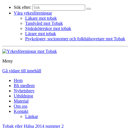
Sök efter:
Våra yrkesföreningar
Läkare mot tobak
Tandvård mot Tobak
Sjuksköterskor mot tobak
Lärare mot tobak
Psykologer, socionomer och folkhälsovetare mot Tobak
Meny
Gå vidare till innehåll
Hem
Bli medlem
Nyhetsbrev
Utbildning
Material
Om oss
Kontakt
Länkar
Tobak eller Hälsa 2014 nummer 2