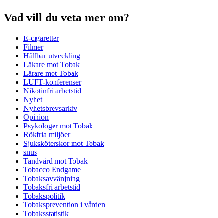
Vad vill du veta mer om?
E-cigaretter
Filmer
Hållbar utveckling
Läkare mot Tobak
Lärare mot Tobak
LUFT-konferenser
Nikotinfri arbetstid
Nyhet
Nyhetsbrevsarkiv
Opinion
Psykologer mot Tobak
Rökfria miljöer
Sjuksköterskor mot Tobak
snus
Tandvård mot Tobak
Tobacco Endgame
Tobaksavvänjning
Tobaksfri arbetstid
Tobakspolitik
Tobaksprevention i vården
Tobaksstatistik