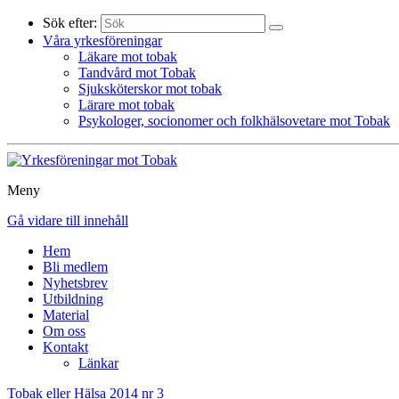
Sök efter:
Våra yrkesföreningar
Läkare mot tobak
Tandvård mot Tobak
Sjuksköterskor mot tobak
Lärare mot tobak
Psykologer, socionomer och folkhälsovetare mot Tobak
Meny
Gå vidare till innehåll
Hem
Bli medlem
Nyhetsbrev
Utbildning
Material
Om oss
Kontakt
Länkar
Tobak eller Hälsa 2014 nr 3