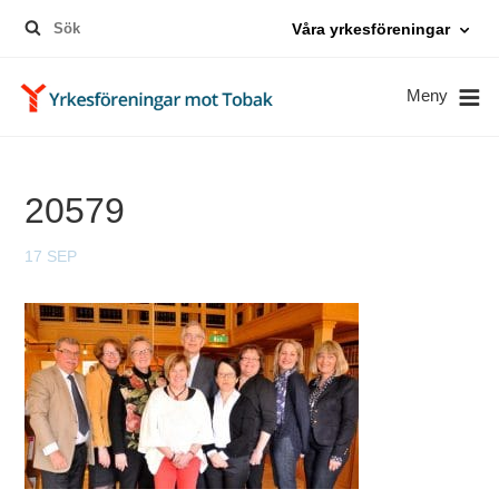
Sök
Våra yrkesföreningar
efter:
Meny
20579
17 SEP