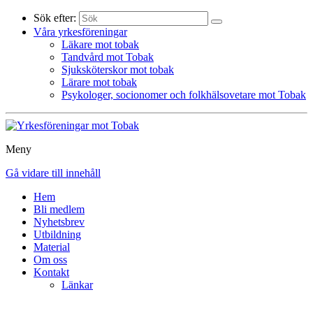
Sök efter:
Våra yrkesföreningar
Läkare mot tobak
Tandvård mot Tobak
Sjuksköterskor mot tobak
Lärare mot tobak
Psykologer, socionomer och folkhälsovetare mot Tobak
Meny
Gå vidare till innehåll
Hem
Bli medlem
Nyhetsbrev
Utbildning
Material
Om oss
Kontakt
Länkar