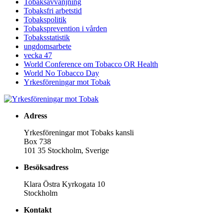
Tobaksavvänjning
Tobaksfri arbetstid
Tobakspolitik
Tobaksprevention i vården
Tobaksstatistik
ungdomsarbete
vecka 47
World Conference om Tobacco OR Health
World No Tobacco Day
Yrkesföreningar mot Tobak
Adress
Yrkesföreningar mot Tobaks kansli
Box 738
101 35 Stockholm, Sverige
Besöksadress
Klara Östra Kyrkogata 10
Stockholm
Kontakt