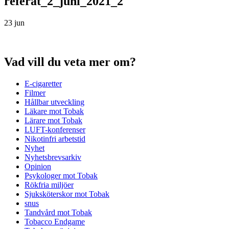
referat_2_juni_2021_2
23 jun
Vad vill du veta mer om?
E-cigaretter
Filmer
Hållbar utveckling
Läkare mot Tobak
Lärare mot Tobak
LUFT-konferenser
Nikotinfri arbetstid
Nyhet
Nyhetsbrevsarkiv
Opinion
Psykologer mot Tobak
Rökfria miljöer
Sjuksköterskor mot Tobak
snus
Tandvård mot Tobak
Tobacco Endgame