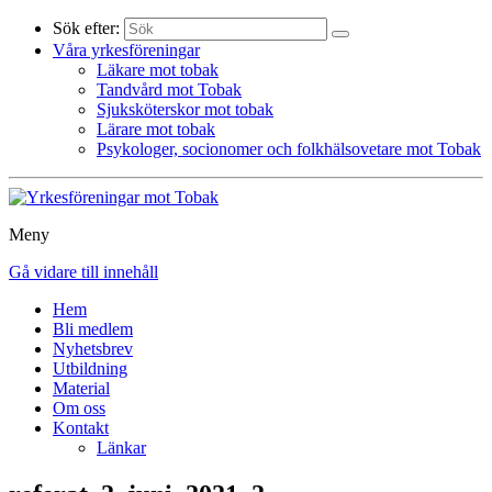
Sök efter:
Våra yrkesföreningar
Läkare mot tobak
Tandvård mot Tobak
Sjuksköterskor mot tobak
Lärare mot tobak
Psykologer, socionomer och folkhälsovetare mot Tobak
Meny
Gå vidare till innehåll
Hem
Bli medlem
Nyhetsbrev
Utbildning
Material
Om oss
Kontakt
Länkar