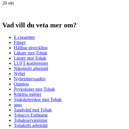
20 okt
Vad vill du veta mer om?
E-cigaretter
Filmer
Hållbar utveckling
Läkare mot Tobak
Lärare mot Tobak
LUFT-konferenser
Nikotinfri arbetstid
Nyhet
Nyhetsbrevsarkiv
Opinion
Psykologer mot Tobak
Rökfria miljöer
Sjuksköterskor mot Tobak
snus
Tandvård mot Tobak
Tobacco Endgame
Tobaksavvänjning
Tobaksfri arbetstid