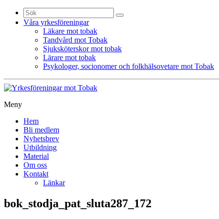
Sök
efter:
Våra yrkesföreningar
Läkare mot tobak
Tandvård mot Tobak
Sjuksköterskor mot tobak
Lärare mot tobak
Psykologer, socionomer och folkhälsovetare mot Tobak
Meny
Gå
Hem
vidare
Bli medlem
till
Nyhetsbrev
innehåll
Utbildning
Material
Om oss
Kontakt
Länkar
bok_stodja_pat_sluta287_172