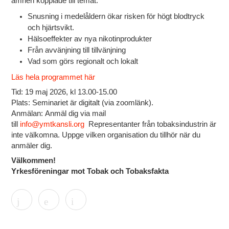
ämnen kopplade till temat:
Snusning i medelåldern ökar risken för högt blodtryck
och hjärtsvikt.
Hälsoeffekter av nya nikotinprodukter
Från avvänjning till tillvänjning
Vad som görs regionalt och lokalt
Läs hela programmet här
Tid:
19 maj 2026, kl 13.00-15.00
Plats:
Seminariet är digitalt (via zoomlänk).
Anmälan:
Anmäl dig via mail
till
info@ymtkansli.org
Representanter från tobaksindustrin är
inte välkomna. Uppge vilken organisation du tillhör när du
anmäler dig.
Välkommen!
Yrkesföreningar mot Tobak
och T
obaksfakta