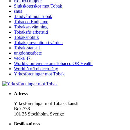
Rökfria miljöer
Sjuksköterskor mot Tobak
snus
Tandvård mot Tobak
Tobacco Endgame
Tobaksavvänjning
Tobaksfri arbetstid
Tobakspolitik
Tobaksprevention i vården
Tobaksstatistik
ungdomsarbete
vecka 47
World Conference om Tobacco OR Health
World No Tobacco Day
Yrkesföreningar mot Tobak
Adress
Yrkesföreningar mot Tobaks kansli
Box 738
101 35 Stockholm, Sverige
Besöksadress