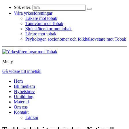
Sök efter:
Våra yrkesföreningar
Läkare mot tobak
Tandvård mot Tobak
Sjuksköterskor mot tobak
Lärare mot tobak
Psykologer, socionomer och folkhälsovetare mot Tobak
Meny
Gå vidare till innehåll
Hem
Bli medlem
Nyhetsbrev
Utbildning
Material
Om oss
Kontakt
Länkar