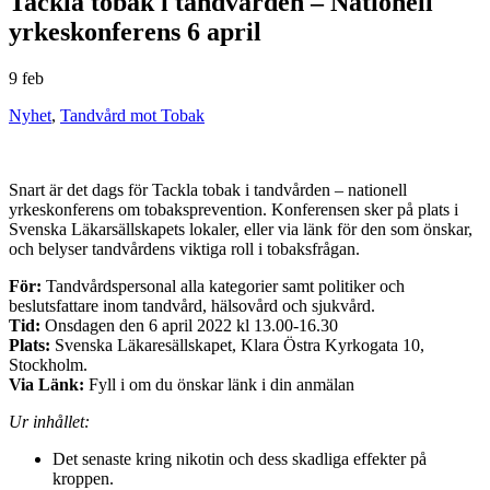
Tackla tobak i tandvården – Nationell
yrkeskonferens 6 april
9 feb
Nyhet
,
Tandvård mot Tobak
Snart är det dags för Tackla tobak i tandvården – nationell
yrkeskonferens om tobaksprevention. Konferensen sker på plats i
Svenska Läkarsällskapets lokaler, eller via länk för den som önskar,
och belyser tandvårdens viktiga roll i tobaksfrågan.
För:
Tandvårdspersonal alla kategorier samt politiker och
beslutsfattare inom tandvård, hälsovård och sjukvård.
Tid:
Onsdagen den 6 april 2022 kl 13.00-16.30
Plats:
Svenska Läkaresällskapet, Klara Östra Kyrkogata 10,
Stockholm.
Via Länk:
Fyll i om du önskar länk i din anmälan
Ur inhållet:
Det senaste kring nikotin och dess skadliga effekter på
kroppen.