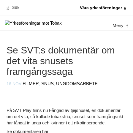
Sök
Våra yrkesföreningar
efter:
Meny
Se SVT:s dokumentär om
det vita snusets
framgångssaga
16 NOV
FILMER
,
SNUS
,
UNGDOMSARBETE
På SVT Play finns nu
Fångad av tjejsnuset
, en dokumentär
om det vita, så kallade tobaksfria, snuset som framgångsrikt
har fångat in unga och kvinnor i ett nikotinberoende.
Se dokumentären här