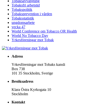
Tobaksavvänjning
Tobaksfri arbetstid
Tobakspolitik
Tobaksprevention i vården
Tobaksstatistik
ungdomsarbete
vecka 47
World Conference om Tobacco OR Health
World No Tobacco Day
Yrkesföreningar mot Tobak
Adress
Yrkesföreningar mot Tobaks kansli
Box 738
101 35 Stockholm, Sverige
Besöksadress
Klara Östra Kyrkogata 10
Stockholm
Kontakt