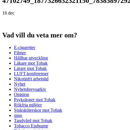
47102749_1877326632321150_7838589729
16 dec
Vad vill du veta mer om?
E-cigaretter
Filmer
Hållbar utveckling
Läkare mot Tobak
Lärare mot Tobak
LUFT-konferenser
Nikotinfri arbetstid
Nyhet
Nyhetsbrevsarkiv
Opinion
Psykologer mot Tobak
Rökfria miljöer
Sjuksköterskor mot Tobak
snus
Tandvård mot Tobak
Tobacco Endgame