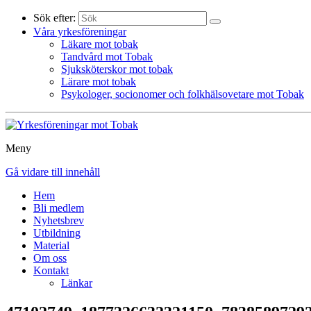
Sök efter:
Våra yrkesföreningar
Läkare mot tobak
Tandvård mot Tobak
Sjuksköterskor mot tobak
Lärare mot tobak
Psykologer, socionomer och folkhälsovetare mot Tobak
Meny
Gå vidare till innehåll
Hem
Bli medlem
Nyhetsbrev
Utbildning
Material
Om oss
Kontakt
Länkar