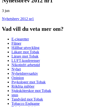
Nyhetsbrev 2012 nr1
3 jun
Nyhetsbrev 2012 nr1
Vad vill du veta mer om?
E-cigaretter
Filmer
Hållbar utveckling
Läkare mot Tobak
Lärare mot Tobak
LUFT-konferenser
Nikotinfri arbetstid
Nyhet
Nyhetsbrevsarkiv
Opinion
Psykologer mot Tobak
Rökfria miljöer
Sjuksköterskor mot Tobak
snus
Tandvård mot Tobak
Tobacco Endgame