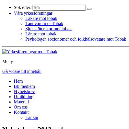
Sök efter:
Våra yrkesföreningar
Läkare mot tobak
Tandvård mot Tobak
Sjuksköterskor mot tobak
Lärare mot tobak
Psykologer, socionomer och folkhälsovetare mot Tobak
Meny
Gå vidare till innehåll
Hem
Bli medlem
Nyhetsbrev
Utbildning
Material
Om oss
Kontakt
Länkar