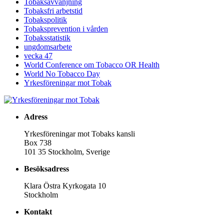
Tobaksavvänjning
Tobaksfri arbetstid
Tobakspolitik
Tobaksprevention i vården
Tobaksstatistik
ungdomsarbete
vecka 47
World Conference om Tobacco OR Health
World No Tobacco Day
Yrkesföreningar mot Tobak
Adress
Yrkesföreningar mot Tobaks kansli
Box 738
101 35 Stockholm, Sverige
Besöksadress
Klara Östra Kyrkogata 10
Stockholm
Kontakt