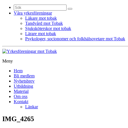
Sök
efter:
Våra yrkesföreningar
Läkare mot tobak
Tandvård mot Tobak
Sjuksköterskor mot tobak
Lärare mot tobak
Psykologer, socionomer och folkhälsovetare mot Tobak
Meny
Gå
Hem
vidare
Bli medlem
till
Nyhetsbrev
innehåll
Utbildning
Material
Om oss
Kontakt
Länkar
IMG_4265