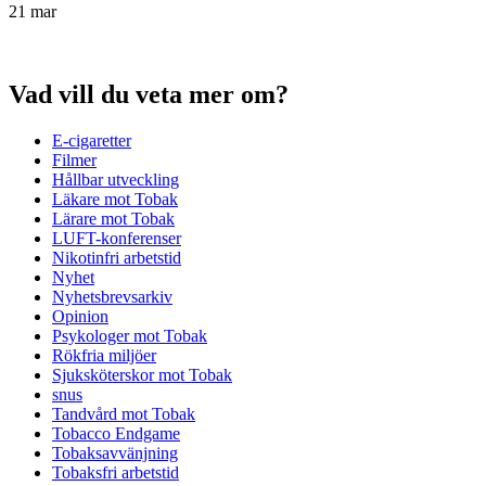
21 mar
Vad vill du veta mer om?
E-cigaretter
Filmer
Hållbar utveckling
Läkare mot Tobak
Lärare mot Tobak
LUFT-konferenser
Nikotinfri arbetstid
Nyhet
Nyhetsbrevsarkiv
Opinion
Psykologer mot Tobak
Rökfria miljöer
Sjuksköterskor mot Tobak
snus
Tandvård mot Tobak
Tobacco Endgame
Tobaksavvänjning
Tobaksfri arbetstid