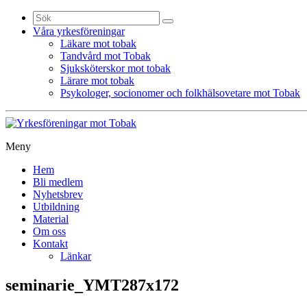
Sök
efter:
Våra yrkesföreningar
Läkare mot tobak
Tandvård mot Tobak
Sjuksköterskor mot tobak
Lärare mot tobak
Psykologer, socionomer och folkhälsovetare mot Tobak
Meny
Gå
Hem
vidare
Bli medlem
till
Nyhetsbrev
innehåll
Utbildning
Material
Om oss
Kontakt
Länkar
seminarie_YMT287x172