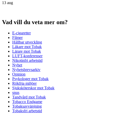
13 aug
Vad vill du veta mer om?
E-cigaretter
Filmer
Hållbar utveckling
Läkare mot Tobak
Lärare mot Tobak
LUFT-konferenser
Nikotinfri arbetstid
Nyhet
Nyhetsbrevsarkiv
Opinion
Psykologer mot Tobak
Rökfria miljöer
Sjuksköterskor mot Tobak
snus
Tandvård mot Tobak
Tobacco Endgame
Tobaksavvänjning
Tobaksfri arbetstid