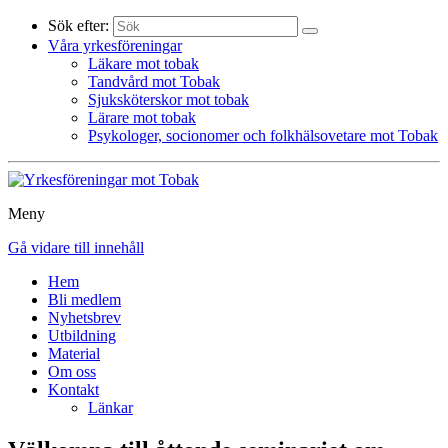
Sök efter:
Våra yrkesföreningar
Läkare mot tobak
Tandvård mot Tobak
Sjuksköterskor mot tobak
Lärare mot tobak
Psykologer, socionomer och folkhälsovetare mot Tobak
Meny
Gå vidare till innehåll
Hem
Bli medlem
Nyhetsbrev
Utbildning
Material
Om oss
Kontakt
Länkar