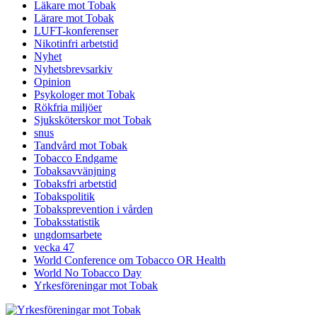
Läkare mot Tobak
Lärare mot Tobak
LUFT-konferenser
Nikotinfri arbetstid
Nyhet
Nyhetsbrevsarkiv
Opinion
Psykologer mot Tobak
Rökfria miljöer
Sjuksköterskor mot Tobak
snus
Tandvård mot Tobak
Tobacco Endgame
Tobaksavvänjning
Tobaksfri arbetstid
Tobakspolitik
Tobaksprevention i vården
Tobaksstatistik
ungdomsarbete
vecka 47
World Conference om Tobacco OR Health
World No Tobacco Day
Yrkesföreningar mot Tobak