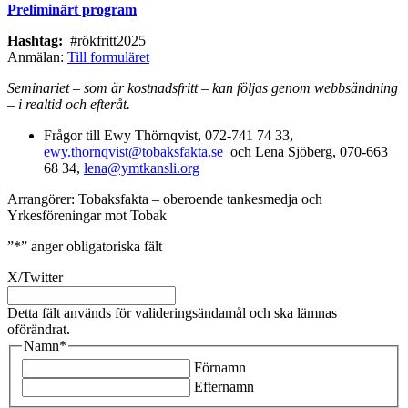
Preliminärt program
Hashtag:
#rökfritt2025
Anmälan:
Till formuläret
Seminariet – som är kostnadsfritt – kan följas genom webbsändning
– i realtid och efteråt.
Frågor till Ewy Thörnqvist, 072-741 74 33,
ewy.thornqvist@tobaksfakta.se
och Lena Sjöberg, 070-663
68 34,
lena@ymtkansli.org
Arrangörer: Tobaksfakta – oberoende tankesmedja och
Yrkesföreningar mot Tobak
”
*
” anger obligatoriska fält
X/Twitter
Detta fält används för valideringsändamål och ska lämnas
oförändrat.
Namn
*
Förnamn
Efternamn