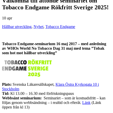
Välkomna till åttonde seminariet om
Tobacco Endgame Rökfritt Sverige 2025!
10 apr
Hållbar utveckling
,
Nyhet
,
Tobacco Endgame
Tobacco Endgame-seminarium 16 maj 2017 – med anledning
av WHOs World No Tobacco Dag 31 maj med tema ”Tobak
som hot mot hållbar utveckling”
Plats:
Svenska Läkaresällskapet,
Klara Östra Kyrkogata 10 i
Stockholm
Tid:
Kl 13.00 – 16.30 med förfriskningspaus
Webbsänt seminarium:
Seminariet – som är kostnadsfritt – kan
följas genom webbsändning – i realtid och efteråt.
Länk
(Länk
öppen från kl 13)