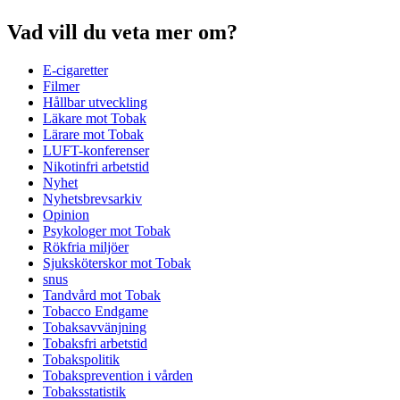
Vad vill du veta mer om?
E-cigaretter
Filmer
Hållbar utveckling
Läkare mot Tobak
Lärare mot Tobak
LUFT-konferenser
Nikotinfri arbetstid
Nyhet
Nyhetsbrevsarkiv
Opinion
Psykologer mot Tobak
Rökfria miljöer
Sjuksköterskor mot Tobak
snus
Tandvård mot Tobak
Tobacco Endgame
Tobaksavvänjning
Tobaksfri arbetstid
Tobakspolitik
Tobaksprevention i vården
Tobaksstatistik