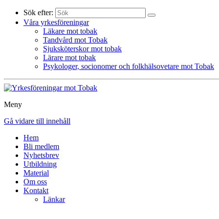
Sök efter:
Våra yrkesföreningar
Läkare mot tobak
Tandvård mot Tobak
Sjuksköterskor mot tobak
Lärare mot tobak
Psykologer, socionomer och folkhälsovetare mot Tobak
Meny
Gå vidare till innehåll
Hem
Bli medlem
Nyhetsbrev
Utbildning
Material
Om oss
Kontakt
Länkar