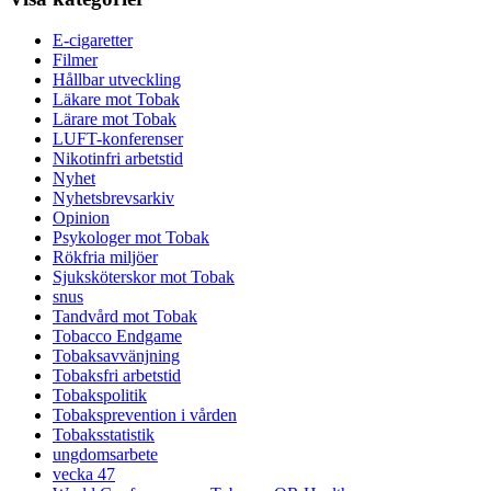
E-cigaretter
Filmer
Hållbar utveckling
Läkare mot Tobak
Lärare mot Tobak
LUFT-konferenser
Nikotinfri arbetstid
Nyhet
Nyhetsbrevsarkiv
Opinion
Psykologer mot Tobak
Rökfria miljöer
Sjuksköterskor mot Tobak
snus
Tandvård mot Tobak
Tobacco Endgame
Tobaksavvänjning
Tobaksfri arbetstid
Tobakspolitik
Tobaksprevention i vården
Tobaksstatistik
ungdomsarbete
vecka 47