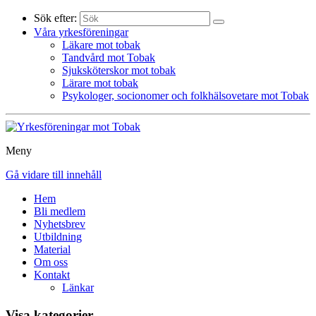
Sök efter:
Våra yrkesföreningar
Läkare mot tobak
Tandvård mot Tobak
Sjuksköterskor mot tobak
Lärare mot tobak
Psykologer, socionomer och folkhälsovetare mot Tobak
Meny
Gå vidare till innehåll
Hem
Bli medlem
Nyhetsbrev
Utbildning
Material
Om oss
Kontakt
Länkar
Visa kategorier