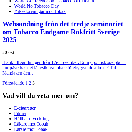
World Conference om Tobacco OR Health
World No Tobacco Day
Yrkesföreningar mot Tobak
Websändning från det tredje seminariet
om Tobacco Endgame Rökfritt Sverige
2025
20 okt
Länk till sändningen från 17e november: En ny politisk spelplan –
hur påverkas det långsiktiga tobaksförebyggande arbetet? Tid:
Måndagen den…
Föregående
1
2
3
Vad vill du veta mer om?
E-cigaretter
Filmer
Hållbar utveckling
Läkare mot Tobak
Lärare mot Tobak