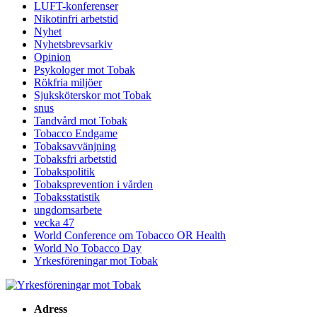
LUFT-konferenser
Nikotinfri arbetstid
Nyhet
Nyhetsbrevsarkiv
Opinion
Psykologer mot Tobak
Rökfria miljöer
Sjuksköterskor mot Tobak
snus
Tandvård mot Tobak
Tobacco Endgame
Tobaksavvänjning
Tobaksfri arbetstid
Tobakspolitik
Tobaksprevention i vården
Tobaksstatistik
ungdomsarbete
vecka 47
World Conference om Tobacco OR Health
World No Tobacco Day
Yrkesföreningar mot Tobak
Adress