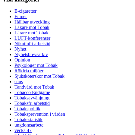
E-cigaretter
Filmer
Hållbar utveckling
Läkare mot Tobak
Lärare mot Tobak
LUFT-konferenser
Nikotinfri arbetstid
Nyhet
Nyhetsbrevsarkiv
Opinion
Psykologer mot Tobak
Rökfria miljöer
Sjuksköterskor mot Tobak
snus
Tandvård mot Tobak
Tobacco Endgame
Tobaksavvänjning
Tobaksfri arbetstid
Tobakspolitik
Tobaksprevention i vården
Tobaksstatistik
ungdomsarbete
vecka 47