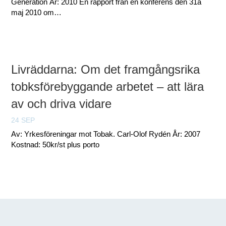
Generation År: 2010 En rapport från en konferens den 31a
maj 2010 om…
Livräddarna: Om det framgångsrika
tobksförebyggande arbetet – att lära
av och driva vidare
24 SEP
Av: Yrkesföreningar mot Tobak. Carl-Olof Rydén År: 2007
Kostnad: 50kr/st plus porto