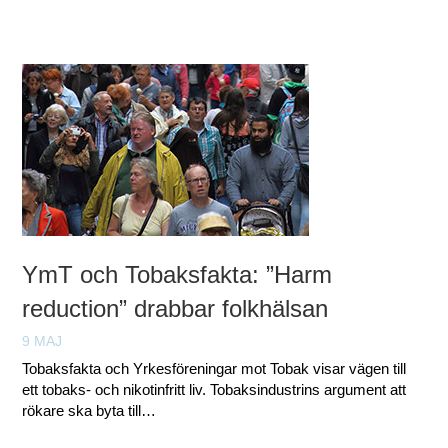
YmT och Tobaksfakta: ”Harm
reduction” drabbar folkhälsan
9 MAJ
Tobaksfakta och Yrkesföreningar mot Tobak visar vägen till
ett tobaks- och nikotinfritt liv. Tobaksindustrins argument att
rökare ska byta till…