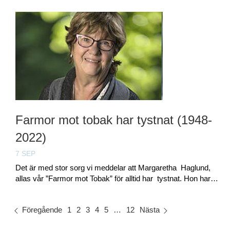
Farmor mot tobak har tystnat (1948-
2022)
7 SEP
Det är med stor sorg vi meddelar att Margaretha Haglund,
allas vår ”Farmor mot Tobak” för alltid har tystnat. Hon har…
Föregående
1
2
3
4
5
…
12
Nästa