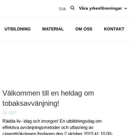
Sök
Våra yrkesföreningar
efter:
UTBILDNING
MATERIAL
OM OSS
KONTAKT
Välkommen till en heldag om
tobaksavvänjning!
28 SEP
Rädda liv- idag och imorgon! En utbildningsdag om
effektiva avvänjningsmetoder och utfasning av
cigarettrökningen fredagen den 2 oktober 2015 kl: 10.00-