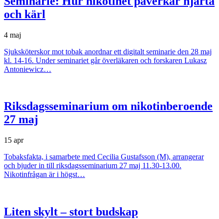
Seminarie: Hur nikotinet påverkar hjärta
och kärl
4 maj
Sjuksköterskor mot tobak anordnar ett digitalt seminarie den 28 maj
kl. 14-16. Under seminariet går överläkaren och forskaren Lukasz
Antoniewicz…
Riksdagsseminarium om nikotinberoende
27 maj
15 apr
Tobaksfakta, i samarbete med Cecilia Gustafsson (M), arrangerar
och bjuder in till riksdagsseminarium 27 maj 11.30-13.00.
Nikotinfrågan är i högst…
Liten skylt – stort budskap