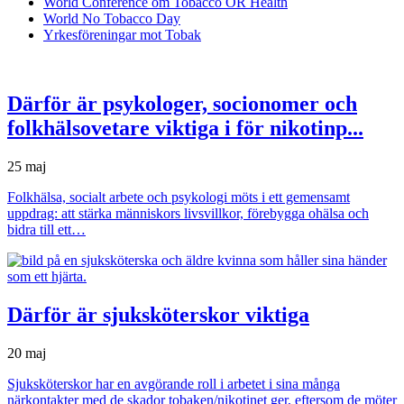
World Conference om Tobacco OR Health
World No Tobacco Day
Yrkesföreningar mot Tobak
Därför är psykologer, socionomer och
folkhälsovetare viktiga i för nikotinp...
25 maj
Folkhälsa, socialt arbete och psykologi möts i ett gemensamt
uppdrag: att stärka människors livsvillkor, förebygga ohälsa och
bidra till ett…
Därför är sjuksköterskor viktiga
20 maj
Sjuksköterskor har en avgörande roll i arbetet i sina många
närkontakter med de skador tobaken/nikotinet ger, eftersom de möter