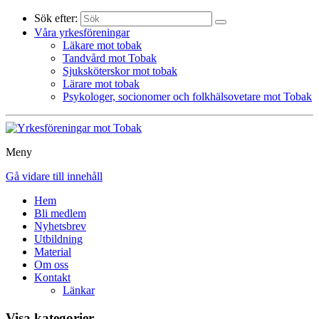
Sök efter:
Våra yrkesföreningar
Läkare mot tobak
Tandvård mot Tobak
Sjuksköterskor mot tobak
Lärare mot tobak
Psykologer, socionomer och folkhälsovetare mot Tobak
Meny
Gå vidare till innehåll
Hem
Bli medlem
Nyhetsbrev
Utbildning
Material
Om oss
Kontakt
Länkar
Visa kategorier