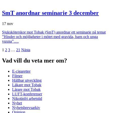
SmT anordnar seminarie 3 december
17 nov
Sjuksköterskor mot Tobak (SmT) anordnar ett seminarie på temat
”Hinder och möjligheter i mötet med gravida, barn och unga
vuxna”….
1
2
3
…
21
Nästa
Vad vill du veta mer om?
E-cigaretter
Filmer
Hållbar utveckling
Läkare mot Tobak
Lärare mot Tobak
LUFT-konferenser
Nikotinfri arbetstid
Nyhet
Nyhetsbrevsarkiv
Opinion