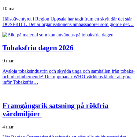
10 mar
Hälsoäventyret i Region Uppsala har tagit fram en skylt där det står
DOSFRITT. Det är organisationens ambassadörer som gjorde det…
Tobaksfria dagen 2026
9 mar
Avslöja tobaksindustrin och skydda unga och samhällen från tobaks-
och nikotinberoende! Det uppmanar WHO världens länder att göra
inför Tobaksfria…
Framgångsrik satsning på rökfria
vårdmiljöer
4 mar