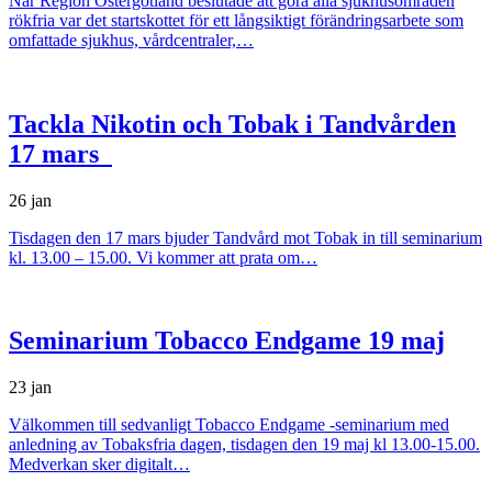
När Region Östergötland beslutade att göra alla sjukhusområden
rökfria var det startskottet för ett långsiktigt förändringsarbete som
omfattade sjukhus, vårdcentraler,…
Tackla Nikotin och Tobak i Tandvården
17 mars
26 jan
Tisdagen den 17 mars bjuder Tandvård mot Tobak in till seminarium
kl. 13.00 – 15.00. Vi kommer att prata om…
Seminarium Tobacco Endgame 19 maj
23 jan
Välkommen till sedvanligt Tobacco Endgame -seminarium med
anledning av Tobaksfria dagen, tisdagen den 19 maj kl 13.00-15.00.
Medverkan sker digitalt…