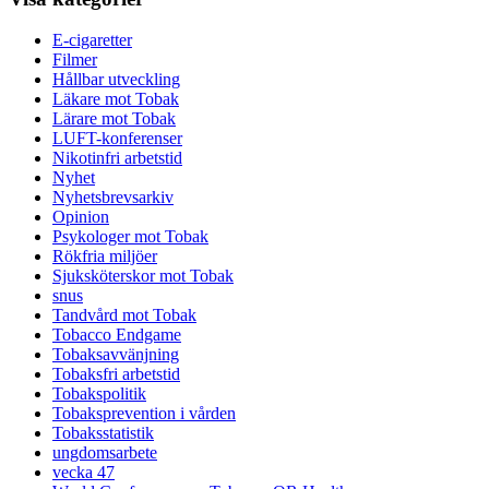
E-cigaretter
Filmer
Hållbar utveckling
Läkare mot Tobak
Lärare mot Tobak
LUFT-konferenser
Nikotinfri arbetstid
Nyhet
Nyhetsbrevsarkiv
Opinion
Psykologer mot Tobak
Rökfria miljöer
Sjuksköterskor mot Tobak
snus
Tandvård mot Tobak
Tobacco Endgame
Tobaksavvänjning
Tobaksfri arbetstid
Tobakspolitik
Tobaksprevention i vården
Tobaksstatistik
ungdomsarbete
vecka 47