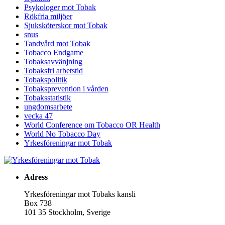
Psykologer mot Tobak
Rökfria miljöer
Sjuksköterskor mot Tobak
snus
Tandvård mot Tobak
Tobacco Endgame
Tobaksavvänjning
Tobaksfri arbetstid
Tobakspolitik
Tobaksprevention i vården
Tobaksstatistik
ungdomsarbete
vecka 47
World Conference om Tobacco OR Health
World No Tobacco Day
Yrkesföreningar mot Tobak
Adress
Yrkesföreningar mot Tobaks kansli
Box 738
101 35 Stockholm, Sverige