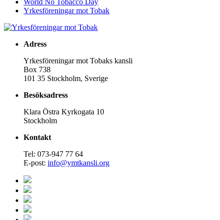
World No Tobacco Day
Yrkesföreningar mot Tobak
Adress
Yrkesföreningar mot Tobaks kansli
Box 738
101 35 Stockholm, Sverige
Besöksadress
Klara Östra Kyrkogata 10
Stockholm
Kontakt
Tel: 073-947 77 64
E-post:
info@ymtkansli.org