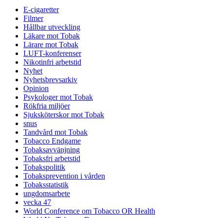
E-cigaretter
Filmer
Hållbar utveckling
Läkare mot Tobak
Lärare mot Tobak
LUFT-konferenser
Nikotinfri arbetstid
Nyhet
Nyhetsbrevsarkiv
Opinion
Psykologer mot Tobak
Rökfria miljöer
Sjuksköterskor mot Tobak
snus
Tandvård mot Tobak
Tobacco Endgame
Tobaksavvänjning
Tobaksfri arbetstid
Tobakspolitik
Tobaksprevention i vården
Tobaksstatistik
ungdomsarbete
vecka 47
World Conference om Tobacco OR Health