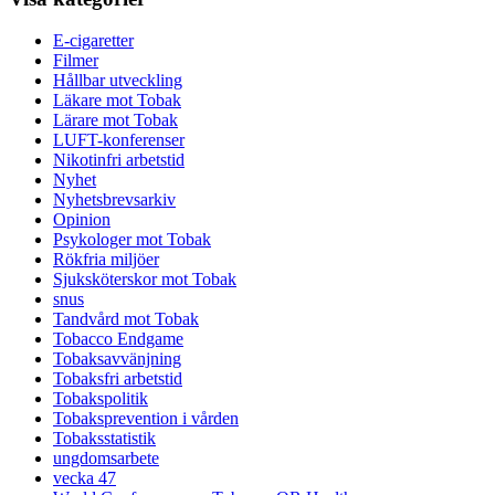
E-cigaretter
Filmer
Hållbar utveckling
Läkare mot Tobak
Lärare mot Tobak
LUFT-konferenser
Nikotinfri arbetstid
Nyhet
Nyhetsbrevsarkiv
Opinion
Psykologer mot Tobak
Rökfria miljöer
Sjuksköterskor mot Tobak
snus
Tandvård mot Tobak
Tobacco Endgame
Tobaksavvänjning
Tobaksfri arbetstid
Tobakspolitik
Tobaksprevention i vården
Tobaksstatistik
ungdomsarbete
vecka 47