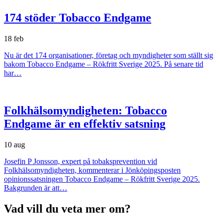
174 stöder Tobacco Endgame
18 feb
Nu är det 174 organisationer, företag och myndigheter som ställt sig
bakom Tobacco Endgame – Rökfritt Sverige 2025. På senare tid
har…
Folkhälsomyndigheten: Tobacco
Endgame är en effektiv satsning
10 aug
Josefin P Jonsson, expert på tobaksprevention vid
Folkhälsomyndigheten, kommenterar i Jönköpingsposten
opinionssatsningen Tobacco Endgame – Rökfritt Sverige 2025.
Bakgrunden är att…
Vad vill du veta mer om?