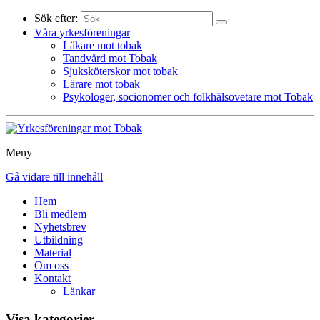
Sök efter:
Våra yrkesföreningar
Läkare mot tobak
Tandvård mot Tobak
Sjuksköterskor mot tobak
Lärare mot tobak
Psykologer, socionomer och folkhälsovetare mot Tobak
Meny
Gå vidare till innehåll
Hem
Bli medlem
Nyhetsbrev
Utbildning
Material
Om oss
Kontakt
Länkar
Visa kategorier