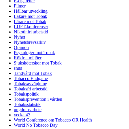
E-cigaretter
Filmer
Hållbar utveckling
Läkare mot Tobak
Lärare mot Tobak
LUFT-konferenser
Nikotinfri arbetstid
Nyhet
Nyhetsbrevsarkiv
Opinion
Psykologer mot Tobak
Rökfria miljöer
Sjuksköterskor mot Tobak
snus
Tandvård mot Tobak
Tobacco Endgame
Tobaksavvänjning
Tobaksfri arbetstid
Tobakspolitik
Tobaksprevention i vården
Tobaksstatistik
ungdomsarbete
vecka 47
World Conference om Tobacco OR Health
World No Tobacco Day