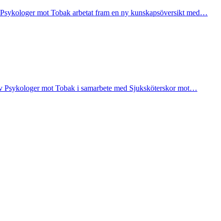
ar Psykologer mot Tobak arbetat fram en ny kunskapsöversikt med…
 av Psykologer mot Tobak i samarbete med Sjuksköterskor mot…