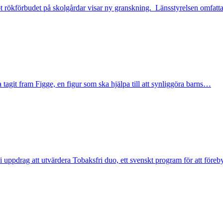
ot rökförbudet på skolgårdar visar ny granskning. Länsstyrelsen omfa
it fram Figge, en figur som ska hjälpa till att synliggöra barns…
i uppdrag att utvärdera Tobaksfri duo, ett svenskt program för att fö