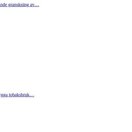
ttande granskning av…
rebygga tobaksbruk…