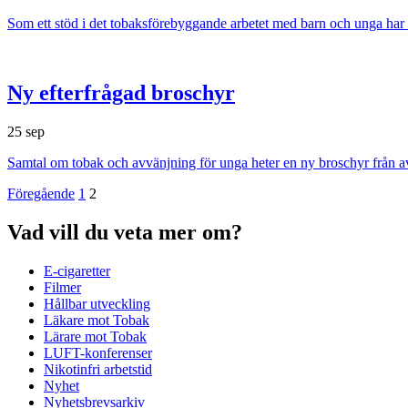
Som ett stöd i det tobaksförebyggande arbetet med barn och unga h
Ny efterfrågad broschyr
25 sep
Samtal om tobak och avvänjning för unga heter en ny broschyr från
Föregående
1
2
Vad vill du veta mer om?
E-cigaretter
Filmer
Hållbar utveckling
Läkare mot Tobak
Lärare mot Tobak
LUFT-konferenser
Nikotinfri arbetstid
Nyhet
Nyhetsbrevsarkiv