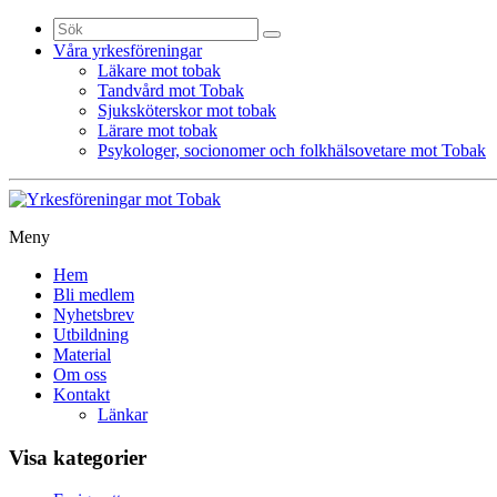
Sök
efter:
Våra yrkesföreningar
Läkare mot tobak
Tandvård mot Tobak
Sjuksköterskor mot tobak
Lärare mot tobak
Psykologer, socionomer och folkhälsovetare mot Tobak
Meny
Gå
Hem
vidare
Bli medlem
till
Nyhetsbrev
innehåll
Utbildning
Material
Om oss
Kontakt
Länkar
Visa kategorier