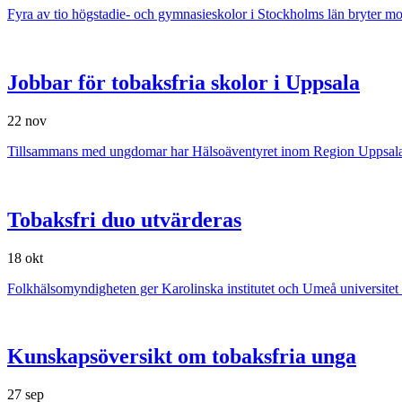
Fyra av tio högstadie- och gymnasieskolor i Stockholms län bryter m
Jobbar för tobaksfria skolor i Uppsala
22 nov
Tillsammans med ungdomar har Hälsoäventyret inom Region Uppsala tag
Tobaksfri duo utvärderas
18 okt
Folkhälsomyndigheten ger Karolinska institutet och Umeå universitet 
Kunskapsöversikt om tobaksfria unga
27 sep