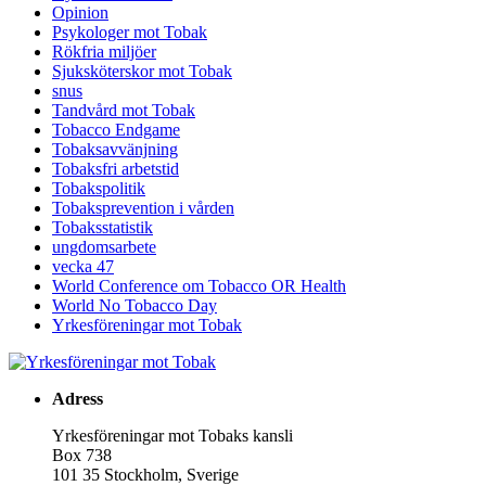
Opinion
Psykologer mot Tobak
Rökfria miljöer
Sjuksköterskor mot Tobak
snus
Tandvård mot Tobak
Tobacco Endgame
Tobaksavvänjning
Tobaksfri arbetstid
Tobakspolitik
Tobaksprevention i vården
Tobaksstatistik
ungdomsarbete
vecka 47
World Conference om Tobacco OR Health
World No Tobacco Day
Yrkesföreningar mot Tobak
Adress
Yrkesföreningar mot Tobaks kansli
Box 738
101 35 Stockholm, Sverige