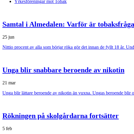
Yrkesföreningar mot Tobak
Samtal i Almedalen: Varför är tobaksfråga
25 jun
Nittio procent av alla som börjar röka gör det innan de fyllt 18 år. Un
Unga blir snabbare beroende av nikotin
21 mar
Unga blir lättare beroende av nikotin än vuxna. Ungas beroende blir o
Rökningen på skolgårdarna fortsätter
5 feb