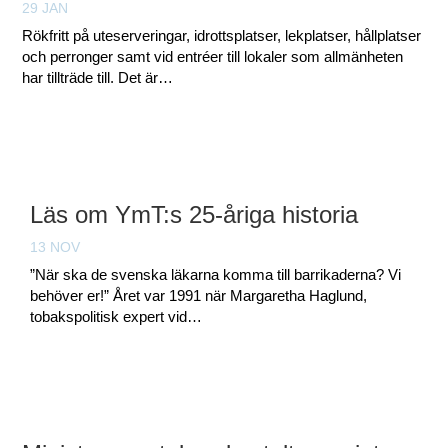
29 JAN
Rökfritt på uteserveringar, idrottsplatser, lekplatser, hållplatser
och perronger samt vid entréer till lokaler som allmänheten
har tillträde till. Det är…
Läs om YmT:s 25-åriga historia
13 NOV
”När ska de svenska läkarna komma till barrikaderna? Vi
behöver er!” Året var 1991 när Margaretha Haglund,
tobakspolitisk expert vid…