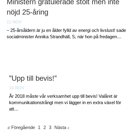
Ministern gratulerade stolt men inte
nöjd 25-åring
11 NOV
– 25-årsåldern är ju en ålder fylld av energi och livslust! sade
socialminister Annika Strandhäll, S, när hon på fredagen…
”Upp till bevis!”
10 NOV
År 2018 måste vår verksamhet upp till bevis! Valåret är
kommunikationstrångt men vi lägger in en extra växel för
att…
Föregående
1
2
3
Nästa